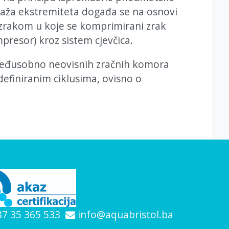
saža ekstremiteta događa se na osnovi
zrakom u koje se komprimirani zrak
presor) kroz sistem cjevčica.
 međusobno neovisnih zračnih komora
efiniranim ciklusima, ovisno o
7 35 365 533
info@aquabristol.ba