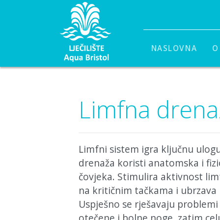
NASLOVNA
O
Limfna drena
Limfni sistem igra ključnu ulog
drenaža koristi anatomska i fizi
čovjeka. Stimulira aktivnost li
na kritičnim tačkama i ubrzava
Uspješno se rješavaju problemi 
otečene i bolne noge, zatim cel