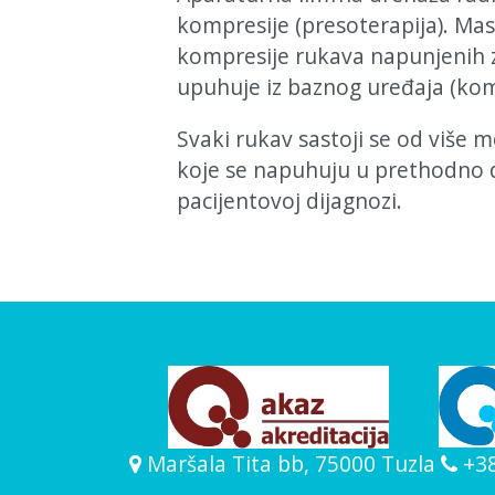
kompresije (presoterapija). Ma
kompresije rukava napunjenih 
upuhuje iz baznog uređaja (kom
Svaki rukav sastoji se od više
koje se napuhuju u prethodno d
pacijentovoj dijagnozi.
Maršala Tita bb, 75000 Tuzla
+38