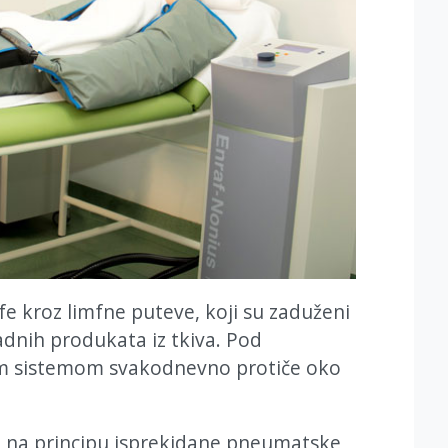
fe kroz limfne puteve, koji su zaduženi
padnih produkata iz tkiva. Pod
m sistemom svakodnevno protiče oko
i na principu isprekidane pneumatske