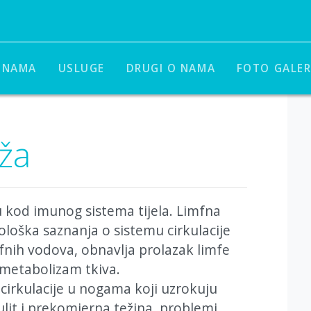
 NAMA
USLUGE
DRUGI O NAMA
FOTO GALER
ža
u kod imunog sistema tijela. Limfna
ološka saznanja o sistemu cirkulacije
mfnih vodova, obnavlja prolazak limfe
 metabolizam tkiva.
cirkulacije u nogama koji uzrokuju
ulit i prekomjerna težina, problemi