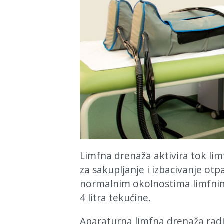
Limfna drenaža aktivira tok lim
za sakupljanje i izbacivanje ot
normalnim okolnostima limfni
4 litra tekućine.
Aparaturna limfna drenaža rad