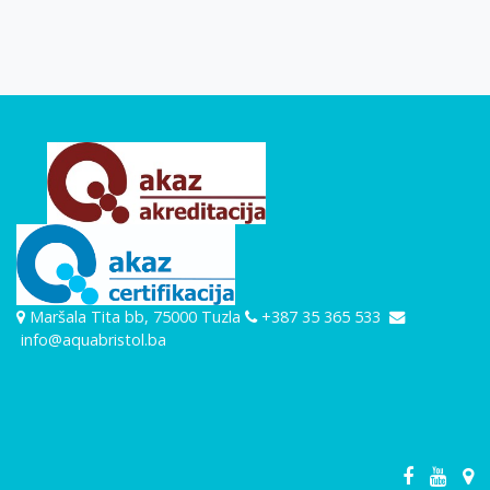
Maršala Tita bb, 75000 Tuzla
+387 35 365 533
info@aquabristol.ba