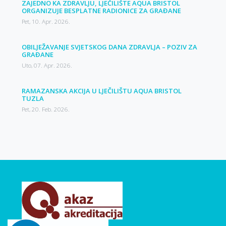
ZAJEDNO KA ZDRAVLJU, LJEČILIŠTE AQUA BRISTOL
ORGANIZUJE BESPLATNE RADIONICE ZA GRAĐANE
Pet, 10. Apr. 2026.
OBILJEŽAVANJE SVJETSKOG DANA ZDRAVLJA – POZIV ZA
GRAĐANE
Uto, 07. Apr. 2026.
RAMAZANSKA AKCIJA U LJEČILIŠTU AQUA BRISTOL
TUZLA
Pet, 20. Feb. 2026.