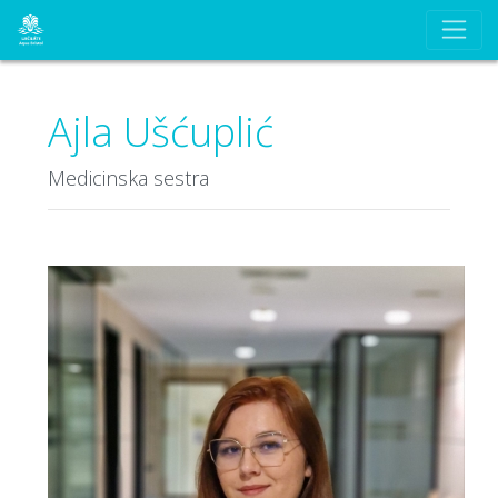
Ajla Ušćuplić
Medicinska sestra