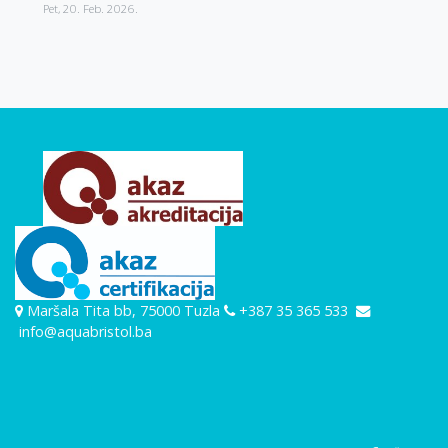
Pet, 20. Feb. 2026.
Maršala Tita bb, 75000 Tuzla
+387 35 365 533
info@aquabristol.ba