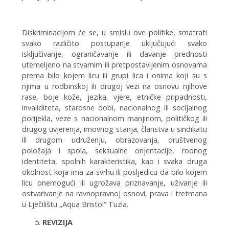
Diskriminacijom će se, u smislu ove politike, smatrati
svako različito postupanje uključujući svako
isključivanje, ograničavanje ili davanje prednosti
utemeljeno na stvarnim ili pretpostavljenim osnovama
prema bilo kojem licu ili grupi lica i onima koji su s
njima u rodbinskoj ili drugoj vezi na osnovu njihove
rase, boje kože, jezika, vjere, etničke pripadnosti,
invaliditeta, starosne dobi, nacionalnog ili socijalnog
porijekla, veze s nacionalnom manjinom, političkog ili
drugog uvjerenja, imovnog stanja, članstva u sindikatu
ili drugom udruženju, obrazovanja, društvenog
položaja i spola, seksualne orijentacije, rodnog
identiteta, spolnih karakteristika, kao i svaka druga
okolnost koja ima za svrhu ili posljedicu da bilo kojem
licu onemogući ili ugrožava priznavanje, uživanje ili
ostvarivanje na ravnopravnoj osnovi, prava i tretmana
u Lječilištu „Aqua Bristol“ Tuzla.
REVIZIJA