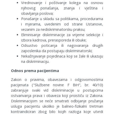
Vrednovanje i poštivanje kolega na osnovu
njihovog ponašanja, znanja i vještina i
obavljanja poslova;
Ponašanje u skladu sa politikama, procedurama
i mjerama, uvedenim od strane Ustanove,
vezanim za nediskriminatorsku praksu;
Eliminisanje diskriminacije za vrijeme selekcije i
izbora kadrova, prerasporeda ili obuke;
Odsustvo poticanja ili nagovaranja drugih
zaposlenika da postupaju diskriminatorski;
Nekažnjavanje pojedinaca koji se žale ili ukazuju
na diskriminaciju.
Odnos prema pacijentima
Zakon o pravima, obavezama i odgovornostima
pacijenata ("Službene novine F BiH", br. 40/10)
zabranjuje svaki vid diskriminacije u postupcima
ostvarivanja prava i obaveza koji proističu iz Zakona.
Diskriminacijom se neće smatrati odbijanje pružanja
usluga pacijentu ukoliko je balneo-fizikalni tretman
kontraindiciran zbog bilo kojih razloga koje utvrdi