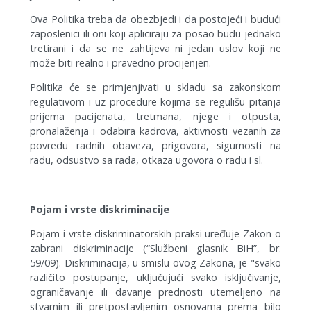
Ova Politika treba da obezbjedi i da postojeći i budući
zaposlenici ili oni koji apliciraju za posao budu jednako
tretirani i da se ne zahtijeva ni jedan uslov koji ne
može biti realno i pravedno procijenjen.
Politika će se primjenjivati u skladu sa zakonskom
regulativom i uz procedure kojima se regulišu pitanja
prijema pacijenata, tretmana, njege i otpusta,
pronalaženja i odabira kadrova, aktivnosti vezanih za
povredu radnih obaveza, prigovora, sigurnosti na
radu, odsustvo sa rada, otkaza ugovora o radu i sl.
Pojam i vrste diskriminacije
Pojam i vrste diskriminatorskih praksi uređuje Zakon o
zabrani diskriminacije (“Službeni glasnik BiH”, br.
59/09). Diskriminacija, u smislu ovog Zakona, je "svako
različito postupanje, uključujući svako isključivanje,
ograničavanje ili davanje prednosti utemeljeno na
stvarnim ili pretpostavljenim osnovama prema bilo