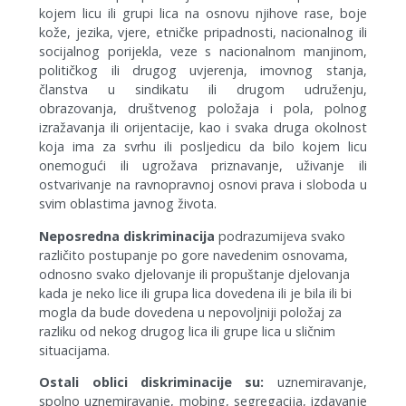
kojem licu ili grupi lica na osnovu njihove rase, boje
kože, jezika, vjere, etničke pripadnosti, nacionalnog ili
socijalnog porijekla, veze s nacionalnom manjinom,
političkog ili drugog uvjerenja, imovnog stanja,
članstva u sindikatu ili drugom udruženju,
obrazovanja, društvenog položaja i pola, polnog
izražavanja ili orijentacije, kao i svaka druga okolnost
koja ima za svrhu ili posljedicu da bilo kojem licu
onemogući ili ugrožava priznavanje, uživanje ili
ostvarivanje na ravnopravnoj osnovi prava i sloboda u
svim oblastima javnog života.
Neposredna diskriminacija
podrazumijeva svako
različito postupanje po gore navedenim osnovama,
odnosno svako djelovanje ili propuštanje djelovanja
kada je neko lice ili grupa lica dovedena ili je bila ili bi
mogla da bude dovedena u nepovoljniji položaj za
razliku od nekog drugog lica ili grupe lica u sličnim
situacijama.
Ostali oblici diskriminacije su:
uznemiravanje,
spolno uznemiravanje, mobing, segregacija, izdavanje