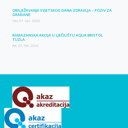
OBILJEŽAVANJE SVJETSKOG DANA ZDRAVLJA – POZIV ZA
GRAĐANE
Uto, 07. Apr. 2026.
RAMAZANSKA AKCIJA U LJEČILIŠTU AQUA BRISTOL
TUZLA
Pet, 20. Feb. 2026.