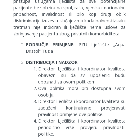
pristupa uslugama lječilišta za sve potencijalne
pacijente bez obzira na spol, rasu, vjersku i nacionalnu
pripadnost, invalidnost ili bilo koji drugi oblik
diskriminacije izuzev u slučajevima kada balneo-fizikalni
tretman nije indiciran ili lječilište nema uslove za
zbrinjavanje pacijenta zbog prisutnih komorbiditeta.
PODRUČJE PRIMJENE:
PZU Lječilište „Aqua
Bristol“ Tuzla
DISTRIBUCIJA I NADZOR
Direktor Lječilišta i koordinator kvaliteta
obavezni su da svi uposlenici budu
upoznati sa ovom politikom.
Ova politika mora biti dostupna svom
osoblju.
Direktor lječilišta i koordinator kvaliteta su
zaduženi kontinuirano provjeravati
pravilnost primjene ove politike.
Direktor Lječilišta i koordinator kvaliteta
periodično vrše provjeru pravilnosti
politike.