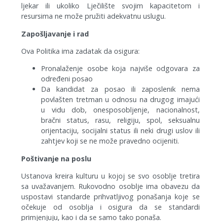
ljekar ili ukoliko Lječilište svojim kapacitetom i
resursima ne može pružiti adekvatnu uslugu.
Zapošljavanje i rad
Ova Politika ima zadatak da osigura:
Pronalaženje osobe koja najviše odgovara za
određeni posao
Da kandidat za posao ili zaposlenik nema
povlašten tretman u odnosu na drugog imajući
u vidu dob, onesposobljenje, nacionalnost,
bračni status, rasu, religiju, spol, seksualnu
orijentaciju, socijalni status ili neki drugi uslov ili
zahtjev koji se ne može pravedno ocijeniti.
Poštivanje na poslu
Ustanova kreira kulturu u kojoj se svo osoblje tretira
sa uvažavanjem. Rukovodno osoblje ima obavezu da
uspostavi standarde prihvatljivog ponašanja koje se
očekuje od osoblja i osigura da se standardi
primjenjuju, kao i da se samo tako ponaša.