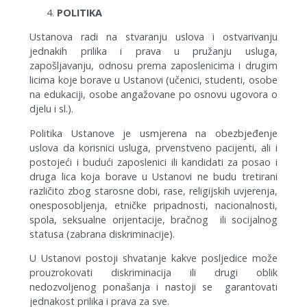
POLITIKA
Ustanova radi na stvaranju uslova i ostvarivanju
jednakih prilika i prava u pružanju usluga,
zapošljavanju, odnosu prema zaposlenicima i drugim
licima koje borave u Ustanovi (učenici, studenti, osobe
na edukaciji, osobe angažovane po osnovu ugovora o
djelu i sl.).
Politika Ustanove je usmjerena na obezbjeđenje
uslova da korisnici usluga, prvenstveno pacijenti, ali i
postojeći i budući zaposlenici ili kandidati za posao i
druga lica koja borave u Ustanovi ne budu tretirani
različito zbog starosne dobi, rase, religijskih uvjerenja,
onesposobljenja, etničke pripadnosti, nacionalnosti,
spola, seksualne orijentacije, bračnog ili socijalnog
statusa (zabrana diskriminacije).
U Ustanovi postoji shvatanje kakve posljedice može
prouzrokovati diskriminacija ili drugi oblik
nedozvoljenog ponašanja i nastoji se garantovati
jednakost prilika i prava za sve.