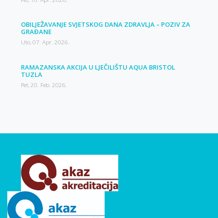
OBILJEŽAVANJE SVJETSKOG DANA ZDRAVLJA – POZIV ZA
GRAĐANE
Uto, 07. Apr. 2026.
RAMAZANSKA AKCIJA U LJEČILIŠTU AQUA BRISTOL
TUZLA
Pet, 20. Feb. 2026.