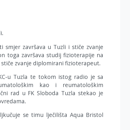
i.
i smjer završava u Tuzli i stiče zvanje
n toga završava studij fizioterapije na
stiče zvanje diplomirani fizioterapeut.
UKC-u Tuzla te tokom istog radio je sa
raumatološkim kao i reumatološkim
čni rad u FK Sloboda Tuzla stekao je
povredama.
kučuje se timu lječilišta Aqua Bristol