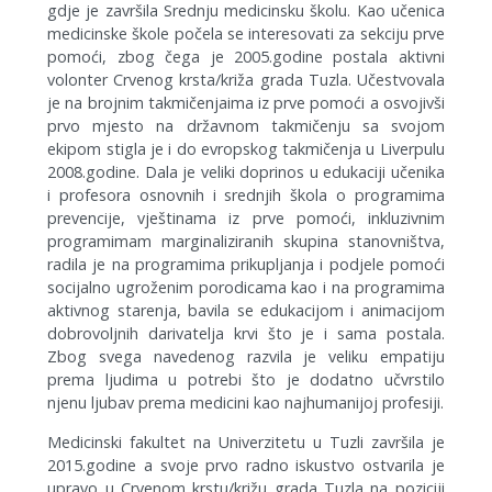
gdje je završila Srednju medicinsku školu. Kao učenica
medicinske škole počela se interesovati za sekciju prve
pomoći, zbog čega je 2005.godine postala aktivni
volonter Crvenog krsta/križa grada Tuzla. Učestvovala
je na brojnim takmičenjaima iz prve pomoći a osvojivši
prvo mjesto na državnom takmičenju sa svojom
ekipom stigla je i do evropskog takmičenja u Liverpulu
2008.godine. Dala je veliki doprinos u edukaciji učenika
i profesora osnovnih i srednjih škola o programima
prevencije, vještinama iz prve pomoći, inkluzivnim
programimam marginaliziranih skupina stanovništva,
radila je na programima prikupljanja i podjele pomoći
socijalno ugroženim porodicama kao i na programima
aktivnog starenja, bavila se edukacijom i animacijom
dobrovoljnih darivatelja krvi što je i sama postala.
Zbog svega navedenog razvila je veliku empatiju
prema ljudima u potrebi što je dodatno učvrstilo
njenu ljubav prema medicini kao najhumanijoj profesiji.
Medicinski fakultet na Univerzitetu u Tuzli završila je
2015.godine a svoje prvo radno iskustvo ostvarila je
upravo u Crvenom krstu/križu grada Tuzla na poziciji