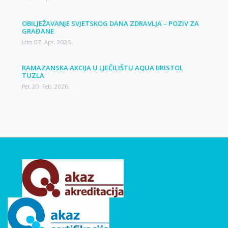
OBILJEŽAVANJE SVJETSKOG DANA ZDRAVLJA – POZIV ZA
GRAĐANE
Uto, 07. Apr. 2026.
RAMAZANSKA AKCIJA U LJEČILIŠTU AQUA BRISTOL
TUZLA
Pet, 20. Feb. 2026.